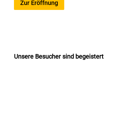
Zur Eröffnung
Unsere Besucher sind begeistert
“Wir sind begeistert von der neuen
Produktionshalle und den modernen
Schulungsräumen – hier stecken so viel
Energie,