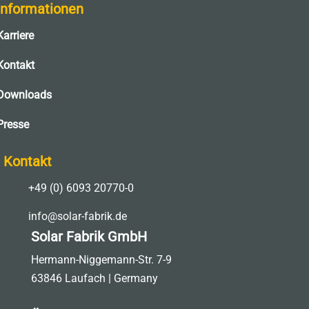
Informationen
Karriere
Kontakt
Downloads
Presse
Kontakt

+49 (0) 6093 20770-0

info@solar-fabrik.de
Solar Fabrik GmbH
Hermann-Niggemann-Str. 7-9
63846 Laufach | Germany