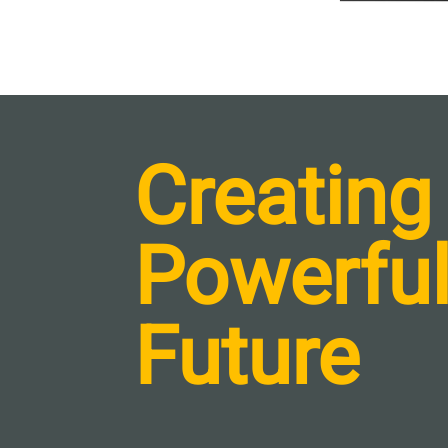
Creating
Powerfu
Future