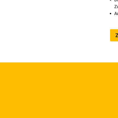
Z
A
Z