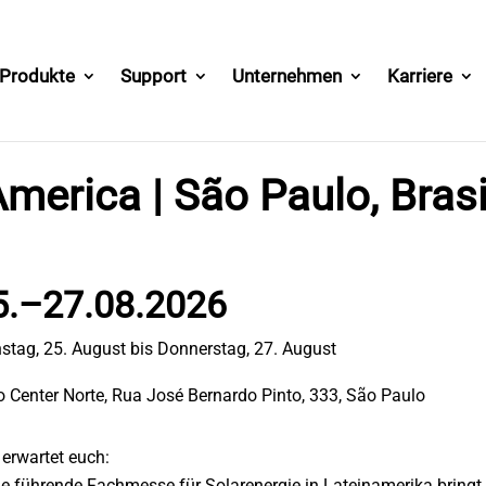
Produkte
Support
Unternehmen
Karriere
America | São Paulo, Brasi
5.–27.08.2026
stag, 25. August bis Donnerstag, 27. August
 Center Norte, Rua José Bernardo Pinto, 333, São Paulo
erwartet euch:
ie führende Fachmesse für Solarenergie in Lateinamerika bring