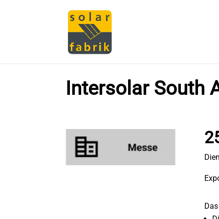
Intersolar South 
2
Dien
Expo
Das 
D