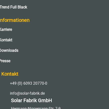
Trend Full Black
Informationen
Karriere
Kontakt
Downloads
Presse
Kontakt

+49 (0) 6093 20770-0

info@solar-fabrik.de
Solar Fabrik GmbH
Hermann-Niggemann-Str. 7-9