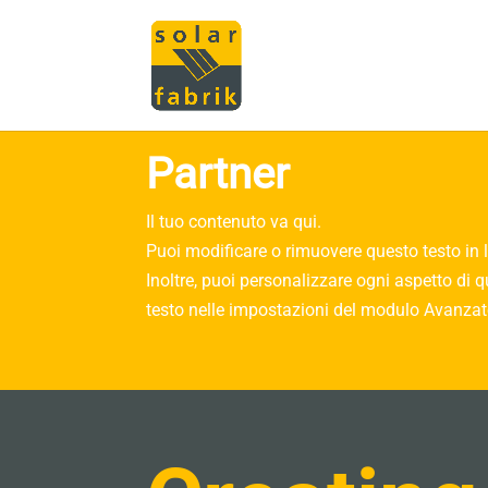
Partner
Il tuo contenuto va qui.
Puoi modificare o rimuovere questo testo in 
Inoltre, puoi personalizzare ogni aspetto di
testo nelle impostazioni del modulo Avanzat