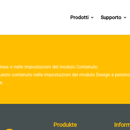
Prodotti
Supporto
linea o nelle impostazioni del modulo Contenuto.
 questo contenuto nelle impostazioni del modulo Design e persin
e.
Produkte
Infor