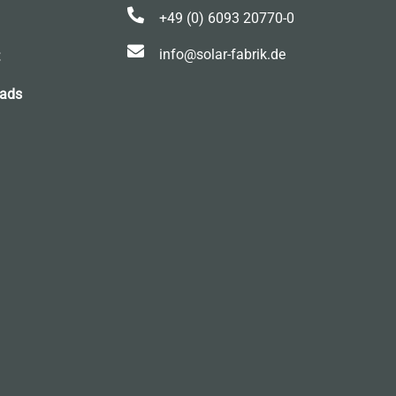

+49 (0) 6093 20770-0

info@solar-fabrik.de
ads